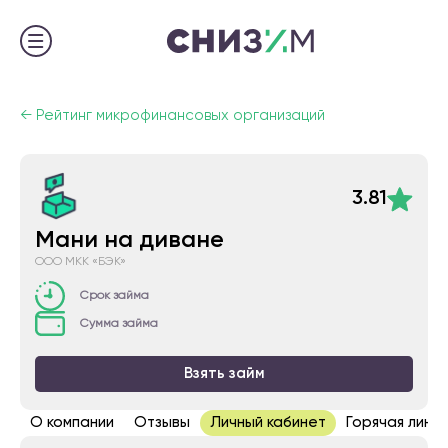
←
Рейтинг микрофинансовых организаций
3.81
Мани на диване
ООО МКК «БЭК»
Срок займа
Сумма займа
Взять займ
О компании
Отзывы
Личный кабинет
Горячая линия