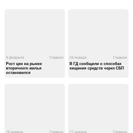
9 февраля
Главное
29 января
Главное
Рост цен на рынке
В ГД сообщили о способах
вторичного жилья
хищения средств через СБП
остановился
28 января
Главное
27 января
Главное