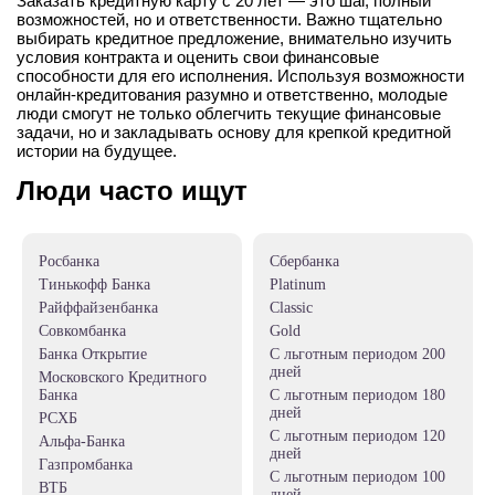
Заказать кредитную карту с 20 лет
— это шаг, полный
возможностей, но и ответственности. Важно тщательно
выбирать кредитное предложение, внимательно изучить
условия контракта и оценить свои финансовые
способности для его исполнения. Используя возможности
онлайн-кредитования разумно и ответственно, молодые
люди смогут не только облегчить текущие финансовые
задачи, но и закладывать основу для крепкой кредитной
истории на будущее.
Люди часто ищут
Росбанка
Сбербанка
Тинькофф Банка
Platinum
Райффайзенбанка
Classic
Совкомбанка
Gold
Банка Открытие
c льготным периодом 200
дней
Московского Кредитного
Банка
с льготным периодом 180
дней
РСХБ
c льготным периодом 120
Альфа-Банка
дней
Газпромбанка
c льготным периодом 100
ВТБ
дней