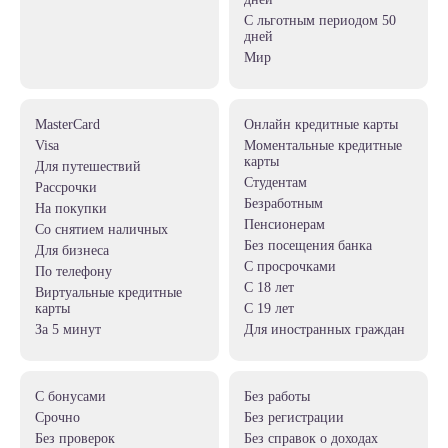
c льготным периодом 50
дней
Мир
MasterCard
Онлайн кредитные карты
Visa
Моментальные кредитные
карты
для путешествий
студентам
рассрочки
безработным
на покупки
пенсионерам
со снятием наличных
без посещения банка
для бизнеса
с просрочками
по телефону
с 18 лет
Виртуальные кредитные
карты
с 19 лет
за 5 минут
для иностранных граждан
с бонусами
без работы
срочно
без регистрации
без проверок
без справок о доходах