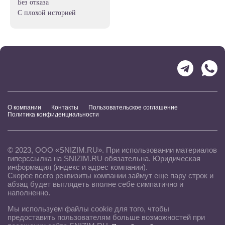
без отказа
с плохой историей
О компании
Контакты
Пользовательское соглашение
Политика конфиденциальности
© 2023, ООО «SNIZIM.RU». При использовании материалов
гиперссылка на SNIZIM.RU обязательна. Юридическая
информация (индекс и адрес компании).
Скорее всего реквизиты компании займут еще пару строк и
абзац будет выглядеть вполне себе симпатично и
наполненно.
Мы используем файлы cookie для того, чтобы
предоставить пользователям больше возможностей при