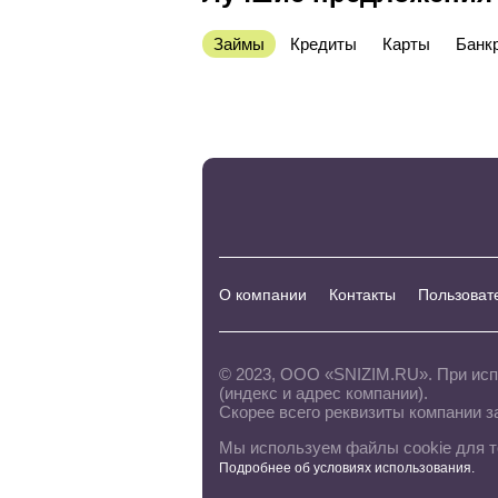
Займы
Кредиты
Карты
Банк
О компании
Контакты
Пользоват
© 2023, ООО «SNIZIM.RU». При ис
(индекс и адрес компании).
Скорее всего реквизиты компании з
Мы используем файлы cookie для т
Подробнее об условиях использования.