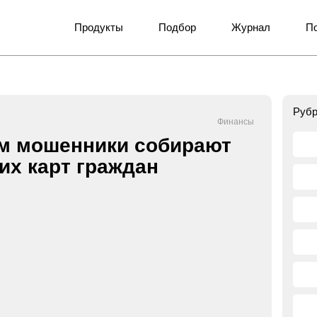
Продукты
Подбор
Журнал
П
Рубр
Финансы
ем мошенники собирают
их карт граждан