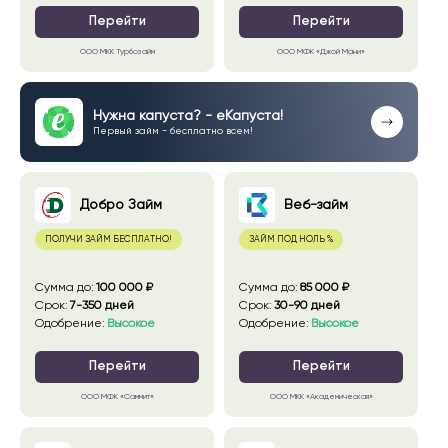
Перейти
Перейти
ООО МКК Турбозайм
ООО МФК «Джой Мани»
Нужна капуста? - eКапуста!
Первый займ - бесплатно всем!
Добро Займ
Веб-займ
ПОЛУЧИ ЗАЙМ БЕСПЛАТНО!
ЗАЙМ ПОД НОЛЬ %
сумма до
:
100 000 ₽
сумма до
:
85 000 ₽
срок
:
7-350 дней
срок
:
30-90 дней
Одобрение
:
Высокое
Одобрение
:
Высокое
Перейти
Перейти
ООО МФК «Саммит»
ООО МКК «Академическая»