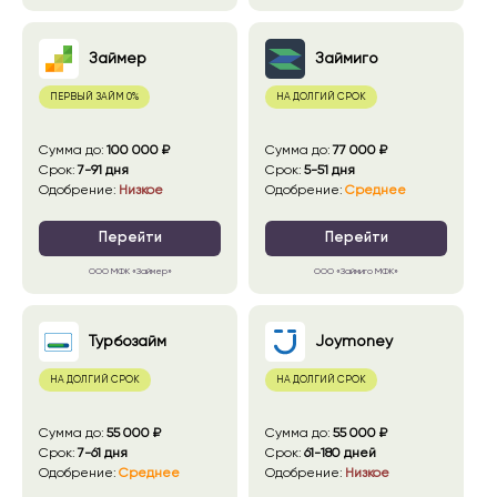
Займер
Займиго
ПЕРВЫЙ ЗАЙМ 0%
НА ДОЛГИЙ СРОК
сумма до
:
100 000 ₽
сумма до
:
77 000 ₽
срок
:
7-91 дня
срок
:
5-51 дня
Одобрение
:
Низкое
Одобрение
:
Среднее
Перейти
Перейти
ООО МФК «Займер»
ООО «Займиго МФК»
Турбозайм
Joymoney
НА ДОЛГИЙ СРОК
НА ДОЛГИЙ СРОК
сумма до
:
55 000 ₽
сумма до
:
55 000 ₽
срок
:
7-61 дня
срок
:
61-180 дней
Одобрение
:
Среднее
Одобрение
:
Низкое