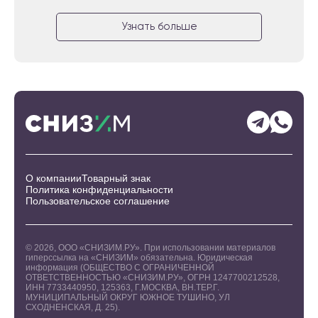
Узнать больше
О компании
Товарный знак
Политика конфиденциальности
Пользовательское соглашение
©
2026
, ООО «СНИЗИМ.РУ». При использовании материалов
гиперссылка на «СНИЗИМ» обязательна. Юридическая
информация (ОБЩЕСТВО С ОГРАНИЧЕННОЙ
ОТВЕТСТВЕННОСТЬЮ «СНИЗИМ.РУ», ОГРН 1247700212528,
ИНН 7733440950, 125363, Г.МОСКВА, ВН.ТЕР.Г.
МУНИЦИПАЛЬНЫЙ ОКРУГ ЮЖНОЕ ТУШИНО, УЛ
СХОДНЕНСКАЯ, Д. 25).