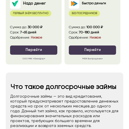
Надо денег
Быстро деньги
ПЕРВЫЙ ЗАЁМ БЕСПЛАТНО
БЕЗ ПОСРЕДНИКОВ
сумма до
:
30 000 ₽
сумма до
:
100 000 ₽
срок
:
7-65 дней
срок
:
70-180 дней
Одобрение
:
Низкое
Одобрение
:
Низкое
Перейти
Перейти
ООО МКК «Финафор»
МФК Быстроденьги
Что такое долгосрочные займы
Долгосрочные займы — это вид кредитования,
который предусматривает предоставление денежных
средств на срок от нескольких месяцев до одного
года. Данный тип займа, как правило, используется для
финансирования значительных расходов или
проектов, требующих большего времени для
реализации и возврата заемных средств.