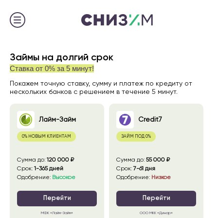
Займы на долгий срок
Ставка от 0% за 5 минут!
Покажем точную ставку, сумму и платеж по кредиту от
нескольких банков с решением в течение 5 минут.
Лайм-Займ
Credit7
0% НОВЫМ КЛИЕНТАМ
ЗАЙМ ПОД 0%
сумма до
:
120 000 ₽
сумма до
:
55 000 ₽
срок
:
1-365 дней
срок
:
7-61 дня
Одобрение
:
Высокое
Одобрение
:
Низкое
Перейти
Перейти
МФК «Лайм-Займ»
ООО МКК «Динар»